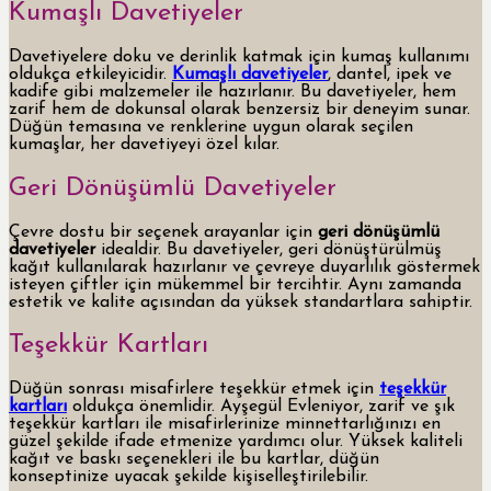
Kumaşlı Davetiyeler
Davetiyelere doku ve derinlik katmak için kumaş kullanımı
oldukça etkileyicidir.
Kumaşlı davetiyeler
, dantel, ipek ve
kadife gibi malzemeler ile hazırlanır. Bu davetiyeler, hem
zarif hem de dokunsal olarak benzersiz bir deneyim sunar.
Düğün temasına ve renklerine uygun olarak seçilen
kumaşlar, her davetiyeyi özel kılar.
Geri Dönüşümlü Davetiyeler
Çevre dostu bir seçenek arayanlar için
geri dönüşümlü
davetiyeler
idealdir. Bu davetiyeler, geri dönüştürülmüş
kağıt kullanılarak hazırlanır ve çevreye duyarlılık göstermek
isteyen çiftler için mükemmel bir tercihtir. Aynı zamanda
estetik ve kalite açısından da yüksek standartlara sahiptir.
Teşekkür Kartları
Düğün sonrası misafirlere teşekkür etmek için
teşekkür
kartları
oldukça önemlidir. Ayşegül Evleniyor, zarif ve şık
teşekkür kartları ile misafirlerinize minnettarlığınızı en
güzel şekilde ifade etmenize yardımcı olur. Yüksek kaliteli
kağıt ve baskı seçenekleri ile bu kartlar, düğün
konseptinize uyacak şekilde kişiselleştirilebilir.