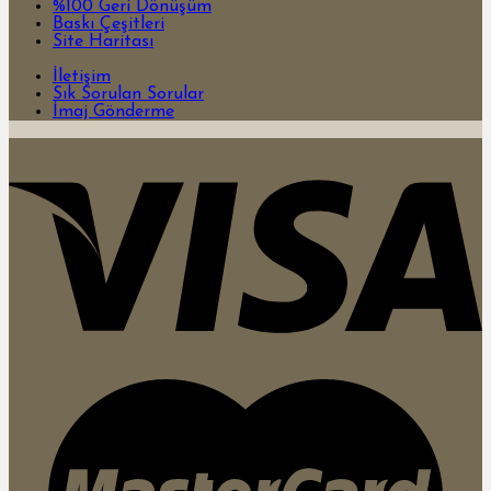
%100 Geri Dönüşüm
Baskı Çeşitleri
Site Haritası
İletişim
Sık Sorulan Sorular
İmaj Gönderme