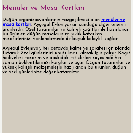
Menüler ve Masa Kartları
Düğün organizasyonlarının vazgeçilmezi olan
menüler ve
masa kartları
, Ayşegül Evleniyor’un sunduğu diğer önemli
ürünlerdir. Özel tasarımlar ve kaliteli kağıtlar ile hazırlanan
bu ürünler, düğün masalarınıza şıklık katarken,
misafirlerinizi yönlendirmede de büyük kolaylık sağlar.
Ayşegül Evleniyor, her detayda kalite ve zarafeti ön planda
tutarak, özel günlerinizi unutulmaz kılmak için çalışır. Kağıt
hediyeleri, tasarım ve baskıdaki titizlikleri sayesinde her
zaman beklentilerinizi karşılar ve aşar. Özgün tasarımlar ve
yüksek kaliteli malzemelerle hazırlanan bu ürünler, düğün
ve özel günlerinize değer katacaktır
.