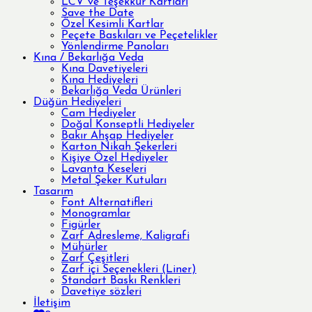
LCV ve Teşekkür Kartları
Save the Date
Özel Kesimli Kartlar
Peçete Baskıları ve Peçetelikler
Yönlendirme Panoları
Kına / Bekarlığa Veda
Kına Davetiyeleri
Kına Hediyeleri
Bekarlığa Veda Ürünleri
Düğün Hediyeleri
Cam Hediyeler
Doğal Konseptli Hediyeler
Bakır Ahşap Hediyeler
Karton Nikah Şekerleri
Kişiye Özel Hediyeler
Lavanta Keseleri
Metal Şeker Kutuları
Tasarım
Font Alternatifleri
Monogramlar
Figürler
Zarf Adresleme, Kaligrafi
Mühürler
Zarf Çeşitleri
Zarf içi Seçenekleri (Liner)
Standart Baskı Renkleri
Davetiye sözleri
İletişim