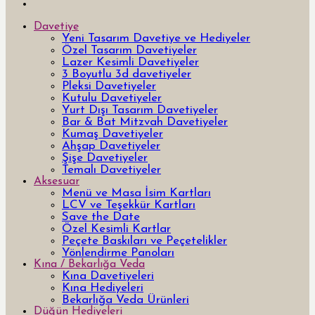
Davetiye
Yeni Tasarım Davetiye ve Hediyeler
Özel Tasarım Davetiyeler
Lazer Kesimli Davetiyeler
3 Boyutlu 3d davetiyeler
Pleksi Davetiyeler
Kutulu Davetiyeler
Yurt Dışı Tasarım Davetiyeler
Bar & Bat Mitzvah Davetiyeler
Kumaş Davetiyeler
Ahşap Davetiyeler
Şişe Davetiyeler
Temalı Davetiyeler
Aksesuar
Menü ve Masa İsim Kartları
LCV ve Teşekkür Kartları
Save the Date
Özel Kesimli Kartlar
Peçete Baskıları ve Peçetelikler
Yönlendirme Panoları
Kına / Bekarlığa Veda
Kına Davetiyeleri
Kına Hediyeleri
Bekarlığa Veda Ürünleri
Düğün Hediyeleri