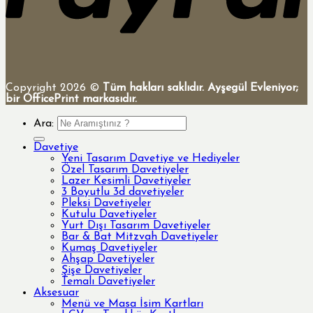
Copyright 2026 ©
Tüm hakları saklıdır. Ayşegül Evleniyor;
bir OfficePrint markasıdır.
Ara:
Davetiye
Yeni Tasarım Davetiye ve Hediyeler
Özel Tasarım Davetiyeler
Lazer Kesimli Davetiyeler
3 Boyutlu 3d davetiyeler
Pleksi Davetiyeler
Kutulu Davetiyeler
Yurt Dışı Tasarım Davetiyeler
Bar & Bat Mitzvah Davetiyeler
Kumaş Davetiyeler
Ahşap Davetiyeler
Şişe Davetiyeler
Temalı Davetiyeler
Aksesuar
Menü ve Masa İsim Kartları