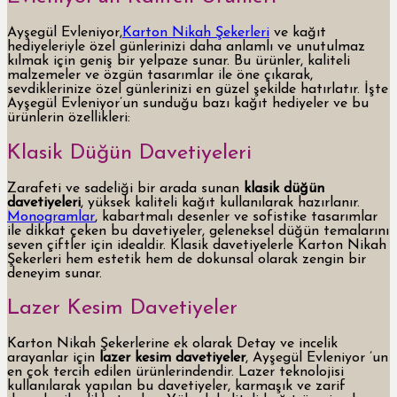
Ayşegül Evleniyor,
Karton Nikah Şekerleri
ve kağıt
hediyeleriyle özel günlerinizi daha anlamlı ve unutulmaz
kılmak için geniş bir yelpaze sunar. Bu ürünler, kaliteli
malzemeler ve özgün tasarımlar ile öne çıkarak,
sevdiklerinize özel günlerinizi en güzel şekilde hatırlatır. İşte
Ayşegül Evleniyor’un sunduğu bazı kağıt hediyeler ve bu
ürünlerin özellikleri:
Klasik Düğün Davetiyeleri
Zarafeti ve sadeliği bir arada sunan
klasik düğün
davetiyeleri
, yüksek kaliteli kağıt kullanılarak hazırlanır.
Monogramlar
, kabartmalı desenler ve sofistike tasarımlar
ile dikkat çeken bu davetiyeler, geleneksel düğün temalarını
seven çiftler için idealdir. Klasik davetiyelerle Karton Nikah
Şekerleri hem estetik hem de dokunsal olarak zengin bir
deneyim sunar.
Lazer Kesim Davetiyeler
Karton Nikah Şekerlerine ek olarak Detay ve incelik
arayanlar için
lazer kesim davetiyeler
, Ayşegül Evleniyor ’un
en çok tercih edilen ürünlerindendir. Lazer teknolojisi
kullanılarak yapılan bu davetiyeler, karmaşık ve zarif