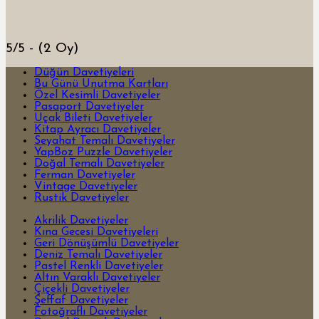
5/5 - (2 Oy)
Düğün Davetiyeleri
Bu Günü Unutma Kartları
Özel Kesimli Davetiyeler
Pasaport Davetiyeler
Uçak Bileti Davetiyeler
Kitap Ayracı Davetiyeler
Seyahat Temalı Davetiyeler
YapBoz Puzzle Davetiyeler
Doğal Temalı Davetiyeler
Ferman Davetiyeler
Vintage Davetiyeler
Rustik Davetiyeler
Akrilik Davetiyeler
Kına Gecesi Davetiyeleri
Geri Dönüşümlü Davetiyeler
Deniz Temalı Davetiyeler
Pastel Renkli Davetiyeler
Altın Varaklı Davetiyeler
Çiçekli Davetiyeler
Şeffaf Davetiyeler
Fotoğraflı Davetiyeler