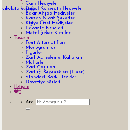
Cam Hediyeler
Doğal Konseptli Hediyeler
çikolata kuşağı
Bakır Ahşap Hediyeler
Karton Nikah Şekerleri
Kişiye Özel Hediyeler
Lavanta Keseleri
Metal Şeker Kutuları
Tasarım
Font Alternatifleri
Monogramlar
Figürler
Zarf Adresleme, Kaligrafi
Mühürler
Zarf Çeşitleri
Zarf içi Seçenekleri (Liner)
Standart Baskı Renkleri
Davetiye sözleri
İletişim
0
Ara: