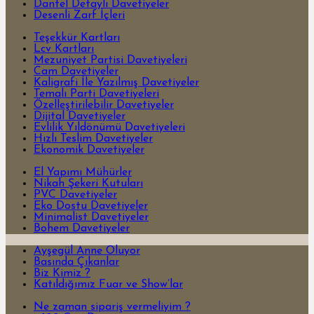
Dantel Detaylı Davetiyeler
Desenli Zarf İçleri
Teşekkür Kartları
Lcv Kartları
Mezuniyet Partisi Davetiyeleri
Cam Davetiyeler
Kaligrafi İle Yazılmış Davetiyeler
Temalı Parti Davetiyeleri
Özelleştirilebilir Davetiyeler
Dijital Davetiyeler
Evlilik Yıldönümü Davetiyeleri
Hızlı Teslim Davetiyeler
Ekonomik Davetiyeler
El Yapımı Mühürler
Nikah Şekeri Kutuları
PVC Davetiyeler
Eko Dostu Davetiyeler
Minimalist Davetiyeler
Bohem Davetiyeler
Ayşegül Anne Oluyor
Basında Çıkanlar
Biz Kimiz ?
Katıldığımız Fuar ve Show’lar
Ne zaman sipariş vermeliyim ?