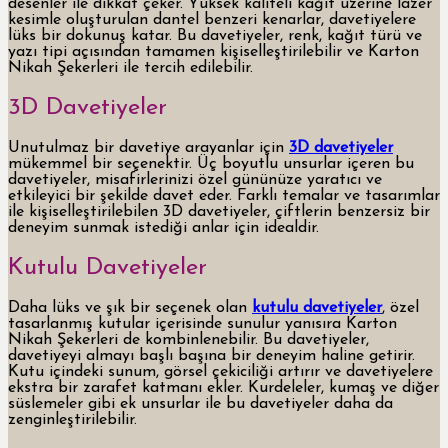
desenler ile dikkat çeker. Yüksek kaliteli kağıt üzerine lazer
kesimle oluşturulan dantel benzeri kenarlar, davetiyelere
lüks bir dokunuş katar. Bu davetiyeler, renk, kağıt türü ve
yazı tipi açısından tamamen kişiselleştirilebilir ve Karton
Nikah Şekerleri ile tercih edilebilir.
3D Davetiyeler
Unutulmaz bir davetiye arayanlar için
3D davetiyeler
mükemmel bir seçenektir. Üç boyutlu unsurlar içeren bu
davetiyeler, misafirlerinizi özel gününüze yaratıcı ve
etkileyici bir şekilde davet eder. Farklı temalar ve tasarımlar
ile kişiselleştirilebilen 3D davetiyeler, çiftlerin benzersiz bir
deneyim sunmak istediği anlar için idealdir.
Kutulu Davetiyeler
Daha lüks ve şık bir seçenek olan
kutulu davetiyeler
, özel
tasarlanmış kutular içerisinde sunulur yanısıra Karton
Nikah Şekerleri de kombinlenebilir. Bu davetiyeler,
davetiyeyi almayı başlı başına bir deneyim haline getirir.
Kutu içindeki sunum, görsel çekiciliği artırır ve davetiyelere
ekstra bir zarafet katmanı ekler. Kurdeleler, kumaş ve diğer
süslemeler gibi ek unsurlar ile bu davetiyeler daha da
zenginleştirilebilir.