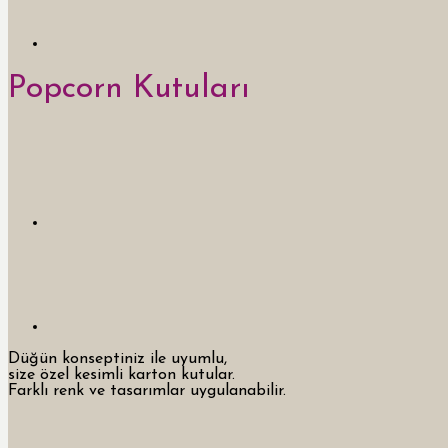
Popcorn Kutuları
Düğün konseptiniz ile uyumlu,
size özel kesimli karton kutular.
Farklı renk ve tasarımlar uygulanabilir.