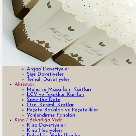
Davetiye
Yeni Tasarım Davetiye ve Hediyeler
Özel Tasarım Davetiyeler
Lazer Kesimli Davetiyeler
3 Boyutlu 3d davetiyeler
Pleksi Davetiyeler
Kutulu Davetiyeler
Yurt Dışı Tasarım Davetiyeler
Bar & Bat Mitzvah Davetiyeler
Kumaş Davetiyeler
Ahşap Davetiyeler
Şişe Davetiyeler
Temalı Davetiyeler
Aksesuar
Menü ve Masa İsim Kartları
LCV ve Teşekkür Kartları
Save the Date
Özel Kesimli Kartlar
Peçete Baskıları ve Peçetelikler
Yönlendirme Panoları
Kına / Bekarlığa Veda
Kına Davetiyeleri
Kına Hediyeleri
Bekarlığa Veda Ürünleri