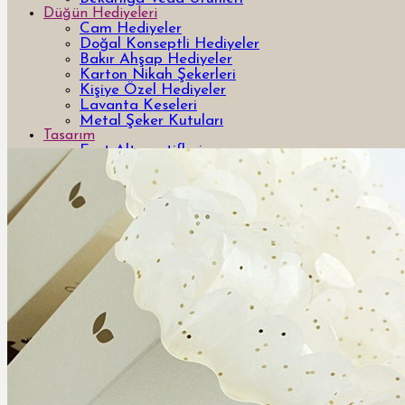
Düğün Hediyeleri
Cam Hediyeler
Doğal Konseptli Hediyeler
Bakır Ahşap Hediyeler
Karton Nikah Şekerleri
Kişiye Özel Hediyeler
Lavanta Keseleri
Metal Şeker Kutuları
Tasarım
Font Alternatifleri
Monogramlar
Figürler
Zarf Adresleme, Kaligrafi
Mühürler
Zarf Çeşitleri
Zarf içi Seçenekleri (Liner)
Standart Baskı Renkleri
Davetiye sözleri
İletişim
0
Ara: