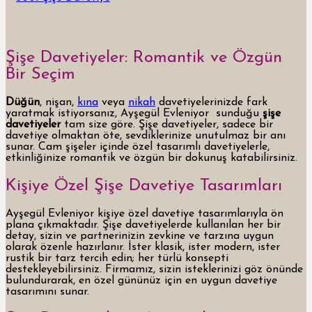
Şişe Davetiyeler: Romantik ve Özgün
Bir Seçim
Düğün
, nişan,
kına
veya
nikah
davetiyelerinizde fark
yaratmak istiyorsanız, Ayşegül Evleniyor sunduğu
şişe
davetiyeler
tam size göre. Şişe davetiyeler, sadece bir
davetiye olmaktan öte, sevdiklerinize unutulmaz bir anı
sunar. Cam şişeler içinde özel tasarımlı davetiyelerle,
etkinliğinize romantik ve özgün bir dokunuş katabilirsiniz.
Kişiye Özel Şişe Davetiye Tasarımları
Ayşegül Evleniyor kişiye özel davetiye tasarımlarıyla ön
plana çıkmaktadır. Şişe davetiyelerde kullanılan her bir
detay, sizin ve partnerinizin zevkine ve tarzına uygun
olarak özenle hazırlanır. İster klasik, ister modern, ister
rustik bir tarz tercih edin; her türlü konsepti
destekleyebilirsiniz. Firmamız, sizin isteklerinizi göz önünde
bulundurarak, en özel gününüz için en uygun davetiye
tasarımını sunar.