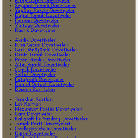
Kitap Ayracı Davetiyeler
Seyahat Temalı Davetiyeler
YapBoz Puzzle Davetiyeler
Doğal Temalı Davetiyeler
Ferman Davetiyeler
Vintage Davetiyeler
Rustik Davetiyeler
Akrilik Davetiyeler
Kına Gecesi Davetiyeleri
Geri Dönüşümlü Davetiyeler
Deniz Temalı Davetiyeler
Pastel Renkli Davetiyeler
Altın Varaklı Davetiyeler
Çiçekli Davetiyeler
Şeffaf Davetiyeler
Fotoğraflı Davetiyeler
Dantel Detaylı Davetiyeler
Desenli Zarf İçleri
Teşekkür Kartları
Lcv Kartları
Mezuniyet Partisi Davetiyeleri
Cam Davetiyeler
Kaligrafi İle Yazılmış Davetiyeler
Temalı Parti Davetiyeleri
Özelleştirilebilir Davetiyeler
Dijital Davetiyeler