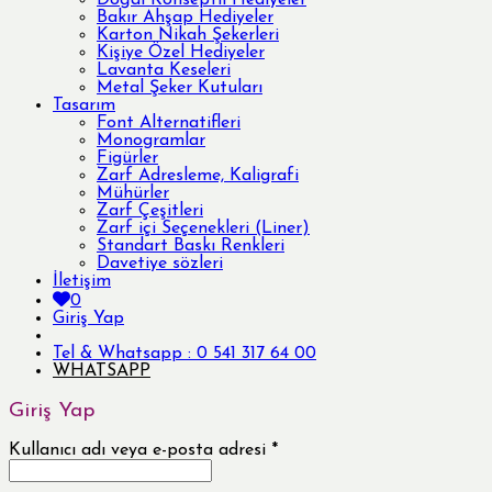
Bakır Ahşap Hediyeler
Karton Nikah Şekerleri
Kişiye Özel Hediyeler
Lavanta Keseleri
Metal Şeker Kutuları
Tasarım
Font Alternatifleri
Monogramlar
Figürler
Zarf Adresleme, Kaligrafi
Mühürler
Zarf Çeşitleri
Zarf içi Seçenekleri (Liner)
Standart Baskı Renkleri
Davetiye sözleri
İletişim
0
Giriş Yap
Tel & Whatsapp : 0 541 317 64 00
WHATSAPP
Giriş Yap
Kullanıcı adı veya e-posta adresi
*