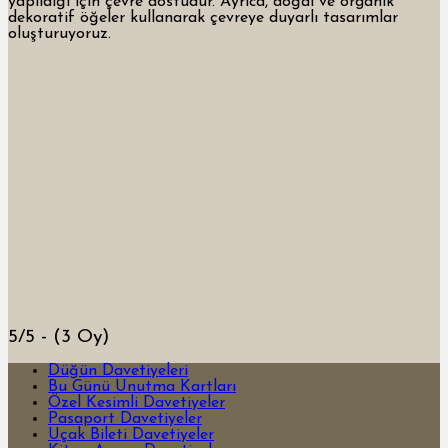
yapıldığı için çevre dostudur. Ayrıca, doğal ve organik
dekoratif öğeler kullanarak çevreye duyarlı tasarımlar
oluşturuyoruz.
5/5 - (3 Oy)
Düğün Davetiyeleri
Bu Günü Unutma Kartları
Özel Kesimli Davetiyeler
Pasaport Davetiyeler
Uçak Bileti Davetiyeler