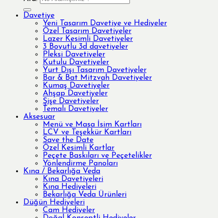
Davetiye
Yeni Tasarım Davetiye ve Hediyeler
Özel Tasarım Davetiyeler
Lazer Kesimli Davetiyeler
3 Boyutlu 3d davetiyeler
Pleksi Davetiyeler
Kutulu Davetiyeler
Yurt Dışı Tasarım Davetiyeler
Bar & Bat Mitzvah Davetiyeler
Kumaş Davetiyeler
Ahşap Davetiyeler
Şişe Davetiyeler
Temalı Davetiyeler
Aksesuar
Menü ve Masa İsim Kartları
LCV ve Teşekkür Kartları
Save the Date
Özel Kesimli Kartlar
Peçete Baskıları ve Peçetelikler
Yönlendirme Panoları
Kına / Bekarlığa Veda
Kına Davetiyeleri
Kına Hediyeleri
Bekarlığa Veda Ürünleri
Düğün Hediyeleri
Cam Hediyeler
Doğal Konseptli Hediyeler