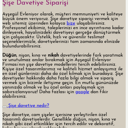
Şişe Davetiye Siparişi
Ayşegül Evleniyor olarak, müşteri memnuniyeti ve kaliteye
büyük önem veriyoruz. Şişe davetiye siparişi vermek için
web sitemiz üzerinden kolayca
bize
ulaşabilirsiniz.
Profesyonel ekibimiz, taleplerinizi en ince ayrıntısına kadar
dinleyerek, hayalinizdeki davetiyeyi gerçeğe dönüştürmek
için çalışacaktır. Üstelik, hızlı ve güvenilir teslimat
seçeneklerimizle, davetiyelerinizi tam zamanında elinizde
bulundurabilirsiniz.
Düğün
, nişan, kına ve
nikah
davetiyelerinde fark yaratmak
ve unutulmaz anılar bırakmak için Ayşegül Evleniyor
Firması’nın şişe davetiye modellerini tercih edebilirsiniz.
Kişiye özel tasarımlarımız ve kaliteli hizmet anlayışımız ile
en özel günlerinizi daha da özel kılmak için buradayız. Şişe
davetiyeler hakkında daha fazla bilgi almak ve sipariş
vermek için bizimle iletişime geçin. En mutlu gününüzde
yanınızda olmak ve bu özel anları paylaşmak için
sabırsızlanıyoruz! Daha fazlası için
google
dan fikir
alabilirsiniz.
Şişe davetiye nedir?
Şişe davetiye, cam şişeler içerisine yerleştirilen özel
tasarımlı davetiyelerdir. Genellikle düğün, nişan, kına ve
nikah gibi özel etkinlikler için tercih edilir ve dekoratif,