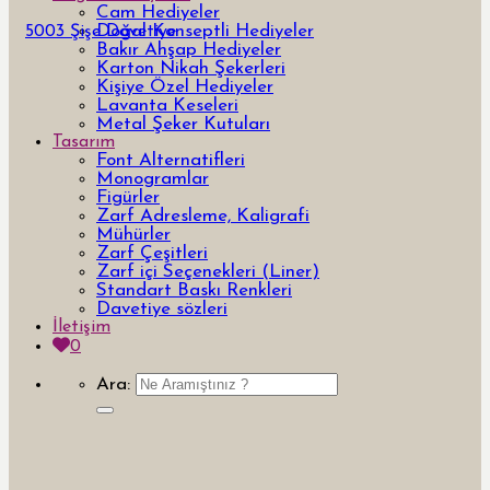
Cam Hediyeler
Doğal Konseptli Hediyeler
5003 Şişe Davetiye
Bakır Ahşap Hediyeler
Karton Nikah Şekerleri
Kişiye Özel Hediyeler
Lavanta Keseleri
Metal Şeker Kutuları
Tasarım
Font Alternatifleri
Monogramlar
Figürler
Zarf Adresleme, Kaligrafi
Mühürler
Zarf Çeşitleri
Zarf içi Seçenekleri (Liner)
Standart Baskı Renkleri
Davetiye sözleri
İletişim
0
Ara: