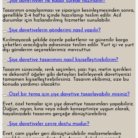
Şişe davetiyeler ne kadar sürede hazırlanır?
Tasarımın onaylanması ve siparişin kesinleşmesinden sonra,
genellikle 2-4 hafta içinde hazırlanıp teslim edilir. Acil
durumlar için hızlandırılmış hizmetler sunulabilir.
Şişe davetiyelerin gönderimi nasıl yapılır?
Kırılmayacak şekilde özenle paketlenir ve güvenilir kargo
şirketleri aracılığıyla adresinize teslim edilir. Yurt içi ve yurt
dışı gönderim seçeneklerimiz mevcuttur.
Şişe davetiye tasarımını nasıl kişiselleştirebilirim?
Tasarım sürecinde, renk seçimleri, yazı tipi, metin içerikleri
ve dekoratif öğeler gibi detayları belirleyerek davetiyenizi
tamamen kişiselleştirebilirsiniz. Tasarım ekibimiz, size bu
konuda yardımcı olacaktır.
Özel bir tema için şişe davetiye tasarlayabilir misiniz?
Evet, özel temalar için şişe davetiye tasarımları yapabiliriz.
Düğün, nişan, kına veya nikah konseptinize uygun olarak,
hayalinizdeki tasarımı gerçeğe dönüştürebiliriz.
Şişe davetiyeler çevre dostu mudur?
Evet, cam şişeler geri dönüştürülebilir malzemelerden