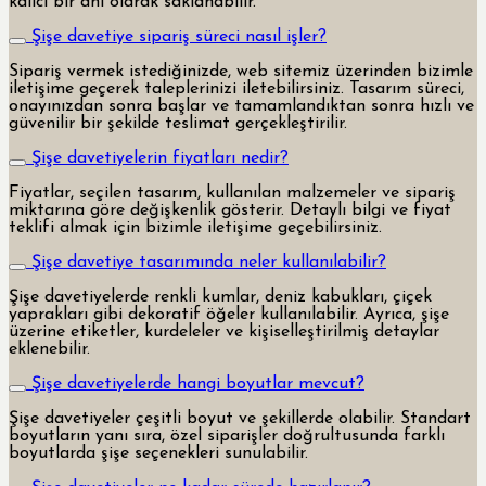
kalıcı bir anı olarak saklanabilir.
Şişe davetiye sipariş süreci nasıl işler?
Sipariş vermek istediğinizde, web sitemiz üzerinden bizimle
iletişime geçerek taleplerinizi iletebilirsiniz. Tasarım süreci,
onayınızdan sonra başlar ve tamamlandıktan sonra hızlı ve
güvenilir bir şekilde teslimat gerçekleştirilir.
Şişe davetiyelerin fiyatları nedir?
Fiyatlar, seçilen tasarım, kullanılan malzemeler ve sipariş
miktarına göre değişkenlik gösterir. Detaylı bilgi ve fiyat
teklifi almak için bizimle iletişime geçebilirsiniz.
Şişe davetiye tasarımında neler kullanılabilir?
Şişe davetiyelerde renkli kumlar, deniz kabukları, çiçek
yaprakları gibi dekoratif öğeler kullanılabilir. Ayrıca, şişe
üzerine etiketler, kurdeleler ve kişiselleştirilmiş detaylar
eklenebilir.
Şişe davetiyelerde hangi boyutlar mevcut?
Şişe davetiyeler çeşitli boyut ve şekillerde olabilir. Standart
boyutların yanı sıra, özel siparişler doğrultusunda farklı
boyutlarda şişe seçenekleri sunulabilir.