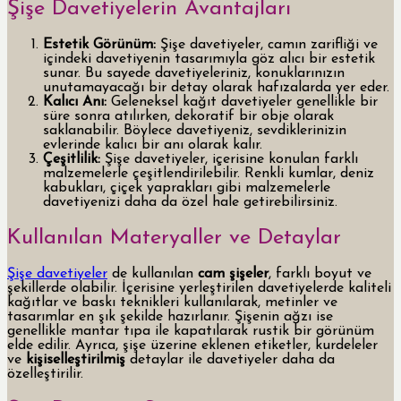
Şişe Davetiyelerin Avantajları
Estetik Görünüm:
Şişe davetiyeler, camın zarifliği ve
içindeki davetiyenin tasarımıyla göz alıcı bir estetik
sunar. Bu sayede davetiyeleriniz, konuklarınızın
unutamayacağı bir detay olarak hafızalarda yer eder.
Kalıcı Anı:
Geleneksel kağıt davetiyeler genellikle bir
süre sonra atılırken, dekoratif bir obje olarak
saklanabilir. Böylece davetiyeniz, sevdiklerinizin
evlerinde kalıcı bir anı olarak kalır.
Çeşitlilik:
Şişe davetiyeler, içerisine konulan farklı
malzemelerle çeşitlendirilebilir. Renkli kumlar, deniz
kabukları, çiçek yaprakları gibi malzemelerle
davetiyenizi daha da özel hale getirebilirsiniz.
Kullanılan Materyaller ve Detaylar
Şişe davetiyeler
de kullanılan
cam şişeler
, farklı boyut ve
şekillerde olabilir. İçerisine yerleştirilen davetiyelerde kaliteli
kağıtlar ve baskı teknikleri kullanılarak, metinler ve
tasarımlar en şık şekilde hazırlanır. Şişenin ağzı ise
genellikle mantar tıpa ile kapatılarak rustik bir görünüm
elde edilir. Ayrıca, şişe üzerine eklenen etiketler, kurdeleler
ve
kişiselleştirilmiş
detaylar ile davetiyeler daha da
özelleştirilir.