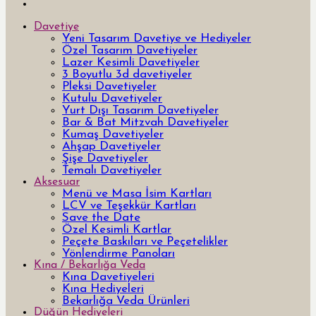
Davetiye
Yeni Tasarım Davetiye ve Hediyeler
Özel Tasarım Davetiyeler
Lazer Kesimli Davetiyeler
3 Boyutlu 3d davetiyeler
Pleksi Davetiyeler
Kutulu Davetiyeler
Yurt Dışı Tasarım Davetiyeler
Bar & Bat Mitzvah Davetiyeler
Kumaş Davetiyeler
Ahşap Davetiyeler
Şişe Davetiyeler
Temalı Davetiyeler
Aksesuar
Menü ve Masa İsim Kartları
LCV ve Teşekkür Kartları
Save the Date
Özel Kesimli Kartlar
Peçete Baskıları ve Peçetelikler
Yönlendirme Panoları
Kına / Bekarlığa Veda
Kına Davetiyeleri
Kına Hediyeleri
Bekarlığa Veda Ürünleri
Düğün Hediyeleri