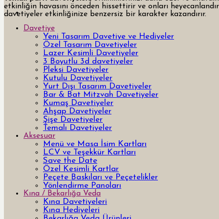
etkinliğin havasını önceden hissettirir ve onları heyecanlandı
davetiyeler etkinliğinize benzersiz bir karakter kazandırır.
Davetiye
Yeni Tasarım Davetiye ve Hediyeler
Özel Tasarım Davetiyeler
Lazer Kesimli Davetiyeler
3 Boyutlu 3d davetiyeler
Pleksi Davetiyeler
Kutulu Davetiyeler
Yurt Dışı Tasarım Davetiyeler
Bar & Bat Mitzvah Davetiyeler
Kumaş Davetiyeler
Ahşap Davetiyeler
Şişe Davetiyeler
Temalı Davetiyeler
Aksesuar
Menü ve Masa İsim Kartları
LCV ve Teşekkür Kartları
Save the Date
Özel Kesimli Kartlar
Peçete Baskıları ve Peçetelikler
Yönlendirme Panoları
Kına / Bekarlığa Veda
Kına Davetiyeleri
Kına Hediyeleri
Bekarlığa Veda Ürünleri