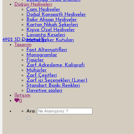
Düğün Hediyeleri
Cam Hediyeler
Doğal Konseptli Hediyeler
Bakır Ahşap Hediyeler
Karton Nikah Şekerleri
Kişiye Özel Hediyeler
Lavanta Keseleri
4922 3D Davetiyeler
Metal Şeker Kutuları
Tasarım
Font Alternatifleri
Monogramlar
Figürler
Zarf Adresleme, Kaligrafi
Mühürler
Zarf Çeşitleri
Zarf içi Seçenekleri (Liner)
Standart Baskı Renkleri
Davetiye sözleri
İletişim
0
Ara: