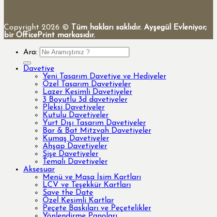
Copyright 2026 ©
Tüm hakları saklıdır. Ayşegül Evleniyor;
bir OfficePrint markasıdır.
Ara:
Davetiye
Yeni Tasarım Davetiye ve Hediyeler
Özel Tasarım Davetiyeler
Lazer Kesimli Davetiyeler
3 Boyutlu 3d davetiyeler
Pleksi Davetiyeler
Kutulu Davetiyeler
Yurt Dışı Tasarım Davetiyeler
Bar & Bat Mitzvah Davetiyeler
Kumaş Davetiyeler
Ahşap Davetiyeler
Şişe Davetiyeler
Temalı Davetiyeler
Aksesuar
Menü ve Masa İsim Kartları
LCV ve Teşekkür Kartları
Save the Date
Özel Kesimli Kartlar
Peçete Baskıları ve Peçetelikler
Yönlendirme Panoları