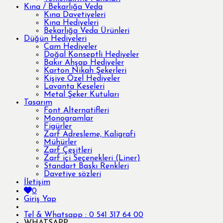
Kına / Bekarlığa Veda
Kına Davetiyeleri
Kına Hediyeleri
Bekarlığa Veda Ürünleri
Düğün Hediyeleri
Cam Hediyeler
Doğal Konseptli Hediyeler
Bakır Ahşap Hediyeler
Karton Nikah Şekerleri
Kişiye Özel Hediyeler
Lavanta Keseleri
Metal Şeker Kutuları
Tasarım
Font Alternatifleri
Monogramlar
Figürler
Zarf Adresleme, Kaligrafi
Mühürler
Zarf Çeşitleri
Zarf içi Seçenekleri (Liner)
Standart Baskı Renkleri
Davetiye sözleri
İletişim
0
Giriş Yap
Tel & Whatsapp : 0 541 317 64 00