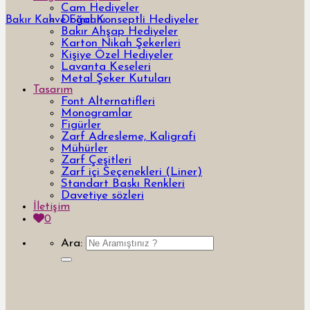
Cam Hediyeler
Doğal Konseptli Hediyeler
Bakır Kahve Fincanı
Bakır Ahşap Hediyeler
Karton Nikah Şekerleri
Kişiye Özel Hediyeler
Lavanta Keseleri
Metal Şeker Kutuları
Tasarım
Font Alternatifleri
Monogramlar
Figürler
Zarf Adresleme, Kaligrafi
Mühürler
Zarf Çeşitleri
Zarf içi Seçenekleri (Liner)
Standart Baskı Renkleri
Davetiye sözleri
İletişim
0
Ara: