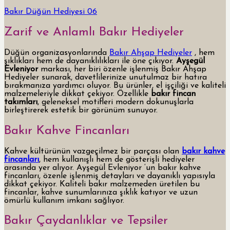
Bakır Düğün Hediyesi 06
Zarif ve Anlamlı Bakır Hediyeler
Düğün organizasyonlarında
Bakır Ahşap Hediyeler
, hem
şıklıkları hem de dayanıklılıkları ile öne çıkıyor.
Ayşegül
Evleniyor
markası, her biri özenle işlenmiş Bakır Ahşap
Hediyeler sunarak, davetlilerinize unutulmaz bir hatıra
bırakmanıza yardımcı oluyor. Bu ürünler, el işçiliği ve kaliteli
malzemeleriyle dikkat çekiyor. Özellikle
bakır fincan
takımları
, geleneksel motifleri modern dokunuşlarla
birleştirerek estetik bir görünüm sunuyor.
Bakır Kahve Fincanları
Kahve kültürünün vazgeçilmez bir parçası olan
bakır kahve
fincanları
, hem kullanışlı hem de gösterişli hediyeler
arasında yer alıyor. Ayşegül Evleniyor ‘un bakır kahve
fincanları, özenle işlenmiş detayları ve dayanıklı yapısıyla
dikkat çekiyor. Kaliteli bakır malzemeden üretilen bu
fincanlar, kahve sunumlarınıza şıklık katıyor ve uzun
ömürlü kullanım imkanı sağlıyor.
Bakır Çaydanlıklar ve Tepsiler