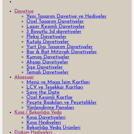
Davetiye
Yeni Tasarım Davetiye ve Hediyeler
Özel Tasarım Davetiyeler
Lazer Kesimli Davetiyeler
3 Boyutlu 3d davetiyeler
Pleksi Davetiyeler
Kutulu Davetiyeler
Yurt Dışı Tasarım Davetiyeler
Bar & Bat Mitzvah Davetiyeler
Kumaş Davetiyeler
Ahşap Davetiyeler
Şişe Davetiyeler
Temalı Davetiyeler
Aksesuar
Menü ve Masa İsim Kartları
LCV ve Teşekkür Kartları
Save the Date
Özel Kesimli Kartlar
Peçete Baskıları ve Peçetelikler
Yönlendirme Panoları
Kına / Bekarlığa Veda
Kına Davetiyeleri
Kına Hediyeleri
Bekarlığa Veda Ürünleri
Düğün Hediyeleri