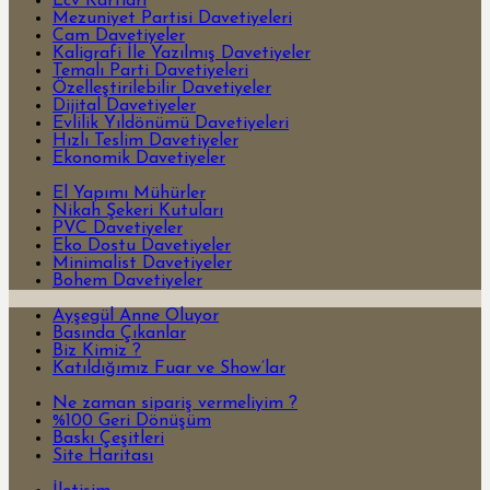
Lcv Kartları
Mezuniyet Partisi Davetiyeleri
Cam Davetiyeler
Kaligrafi İle Yazılmış Davetiyeler
Temalı Parti Davetiyeleri
Özelleştirilebilir Davetiyeler
Dijital Davetiyeler
Evlilik Yıldönümü Davetiyeleri
Hızlı Teslim Davetiyeler
Ekonomik Davetiyeler
El Yapımı Mühürler
Nikah Şekeri Kutuları
PVC Davetiyeler
Eko Dostu Davetiyeler
Minimalist Davetiyeler
Bohem Davetiyeler
Ayşegül Anne Oluyor
Basında Çıkanlar
Biz Kimiz ?
Katıldığımız Fuar ve Show’lar
Ne zaman sipariş vermeliyim ?
%100 Geri Dönüşüm
Baskı Çeşitleri
Site Haritası