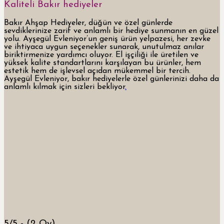
Kaliteli Bakır hediyeler
Bakır Ahşap Hediyeler, düğün ve özel günlerde
sevdiklerinize zarif ve anlamlı bir hediye sunmanın en güzel
yolu. Ayşegül Evleniyor’un geniş ürün yelpazesi, her zevke
ve ihtiyaca uygun seçenekler sunarak, unutulmaz anılar
biriktirmenize yardımcı oluyor. El işçiliği ile üretilen ve
yüksek kalite standartlarını karşılayan bu ürünler, hem
estetik hem de işlevsel açıdan mükemmel bir tercih.
Ayşegül Evleniyor, bakır hediyelerle özel günlerinizi daha da
anlamlı kılmak için sizleri bekliyor
.
5/5 - (2 Oy)