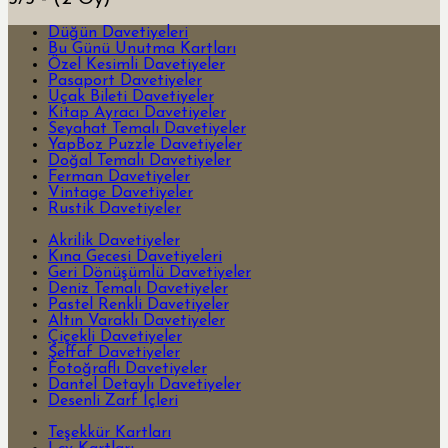
Düğün Davetiyeleri
Bu Günü Unutma Kartları
Özel Kesimli Davetiyeler
Pasaport Davetiyeler
Uçak Bileti Davetiyeler
Kitap Ayracı Davetiyeler
Seyahat Temalı Davetiyeler
YapBoz Puzzle Davetiyeler
Doğal Temalı Davetiyeler
Ferman Davetiyeler
Vintage Davetiyeler
Rustik Davetiyeler
Akrilik Davetiyeler
Kına Gecesi Davetiyeleri
Geri Dönüşümlü Davetiyeler
Deniz Temalı Davetiyeler
Pastel Renkli Davetiyeler
Altın Varaklı Davetiyeler
Çiçekli Davetiyeler
Şeffaf Davetiyeler
Fotoğraflı Davetiyeler
Dantel Detaylı Davetiyeler
Desenli Zarf İçleri
Teşekkür Kartları