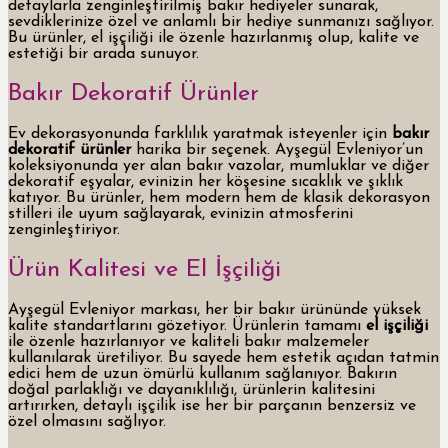
detaylarla zenginleştirilmiş bakır hediyeler sunarak,
sevdiklerinize özel ve anlamlı bir hediye sunmanızı sağlıyor.
Bu ürünler, el işçiliği ile özenle hazırlanmış olup, kalite ve
estetiği bir arada sunuyor.
Bakır Dekoratif Ürünler
Ev dekorasyonunda farklılık yaratmak isteyenler için
bakır
dekoratif ürünler
harika bir seçenek. Ayşegül Evleniyor’un
koleksiyonunda yer alan bakır vazolar, mumluklar ve diğer
dekoratif eşyalar, evinizin her köşesine sıcaklık ve şıklık
katıyor. Bu ürünler, hem modern hem de klasik dekorasyon
stilleri ile uyum sağlayarak, evinizin atmosferini
zenginleştiriyor.
Ürün Kalitesi ve El İşçiliği
Ayşegül Evleniyor markası, her bir bakır ürününde yüksek
kalite standartlarını gözetiyor. Ürünlerin tamamı
el işçiliği
ile özenle hazırlanıyor ve kaliteli bakır malzemeler
kullanılarak üretiliyor. Bu sayede hem estetik açıdan tatmin
edici hem de uzun ömürlü kullanım sağlanıyor. Bakırın
doğal parlaklığı ve dayanıklılığı, ürünlerin kalitesini
artırırken, detaylı işçilik ise her bir parçanın benzersiz ve
özel olmasını sağlıyor.