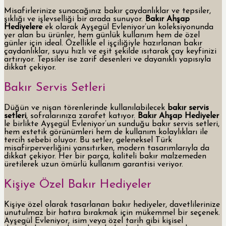
Misafirlerinize sunacağınız bakır çaydanlıklar ve tepsiler,
şıklığı ve işlevselliği bir arada sunuyor.
Bakır Ahşap
Hediyelere
ek olarak Ayşegül Evleniyor’un koleksiyonunda
yer alan bu ürünler, hem günlük kullanım hem de özel
günler için ideal. Özellikle el işçiliğiyle hazırlanan bakır
çaydanlıklar, suyu hızlı ve eşit şekilde ısıtarak çay keyfinizi
artırıyor. Tepsiler ise zarif desenleri ve dayanıklı yapısıyla
dikkat çekiyor.
Bakır Servis Setleri
Düğün ve nişan törenlerinde kullanılabilecek
bakır servis
setleri
, sofralarınıza zarafet katıyor.
Bakır Ahşap Hediyeler
le birlikte Ayşegül Evleniyor’un sunduğu bakır servis setleri,
hem estetik görünümleri hem de kullanım kolaylıkları ile
tercih sebebi oluyor. Bu setler, geleneksel Türk
misafirperverliğini yansıtırken, modern tasarımlarıyla da
dikkat çekiyor. Her bir parça, kaliteli bakır malzemeden
üretilerek uzun ömürlü kullanım garantisi veriyor.
Kişiye Özel Bakır Hediyeler
Kişiye özel olarak tasarlanan bakır hediyeler, davetlilerinize
unutulmaz bir hatıra bırakmak için mükemmel bir seçenek.
Ayşegül Evleniyor, isim veya özel tarih gibi kişisel