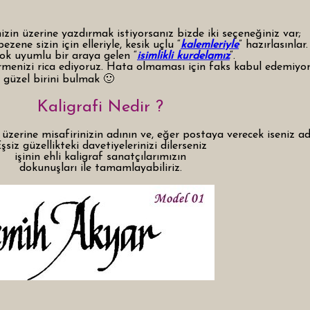
nizin üzerine yazdırmak istiyorsanız bizde iki seçeneğiniz var;
ezene sizin için elleriyle, kesik uçlu “
kalemleriyle
” hazırlasınlar.
e çok uyumlu bir araya gelen “
isimlikli kurdelamız
“.
ermenizi rica ediyoruz. Hata olmaması için faks kabul edemiyor
ı güzel birini bulmak 🙂
Kaligrafi Nedir ?
 üzerine misafirinizin adının ve, eğer postaya verecek iseniz ad
şsiz güzellikteki davetiyelerinizi dilerseniz
işinin ehli kaligraf sanatçılarımızın
dokunuşları ile tamamlayabiliriz.