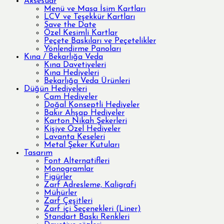
Aksesuar
Menü ve Masa İsim Kartları
LCV ve Teşekkür Kartları
Save the Date
Özel Kesimli Kartlar
Peçete Baskıları ve Peçetelikler
Yönlendirme Panoları
Kına / Bekarlığa Veda
Kına Davetiyeleri
Kına Hediyeleri
Bekarlığa Veda Ürünleri
Düğün Hediyeleri
Cam Hediyeler
Doğal Konseptli Hediyeler
Bakır Ahşap Hediyeler
Karton Nikah Şekerleri
Kişiye Özel Hediyeler
Lavanta Keseleri
Metal Şeker Kutuları
Tasarım
Font Alternatifleri
Monogramlar
Figürler
Zarf Adresleme, Kaligrafi
Mühürler
Zarf Çeşitleri
Zarf içi Seçenekleri (Liner)
Standart Baskı Renkleri