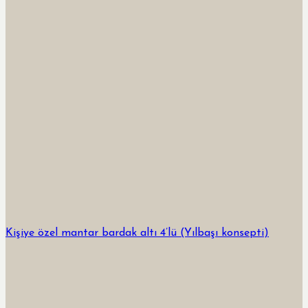
Kişiye özel mantar bardak altı 4’lü (Yılbaşı konsepti)