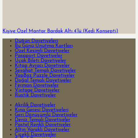
Kişiye Özel Mantar Bardak Altı 4’lü (Kedi Konsepti)
Düğün Davetiyeleri
Bu Günü Unutma Kartları
Özel Kesimli Davetiyeler
Pasaport Davetiyeler
Uçak Bileti Davetiyeler
Kitap Ayracı Davetiyeler
Seyahat Temalı Davetiyeler
YapBoz Puzzle Davetiyeler
Doğal Temalı Davetiyeler
Ferman Davetiyeler
Vintage Davetiyeler
Rustik Davetiyeler
Akrilik Davetiyeler
Kına Gecesi Davetiyeleri
Geri Dönüşümlü Davetiyeler
Deniz Temalı Davetiyeler
Pastel Renkli Davetiyeler
Altın Varaklı Davetiyeler
Çiçekli Davetiyeler