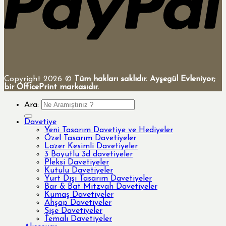
Copyright 2026 ©
Tüm hakları saklıdır. Ayşegül Evleniyor;
bir OfficePrint markasıdır.
Ara:
Davetiye
Yeni Tasarım Davetiye ve Hediyeler
Özel Tasarım Davetiyeler
Lazer Kesimli Davetiyeler
3 Boyutlu 3d davetiyeler
Pleksi Davetiyeler
Kutulu Davetiyeler
Yurt Dışı Tasarım Davetiyeler
Bar & Bat Mitzvah Davetiyeler
Kumaş Davetiyeler
Ahşap Davetiyeler
Şişe Davetiyeler
Temalı Davetiyeler