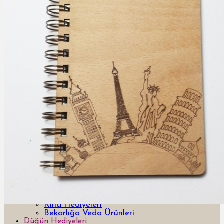
Davetiye
Yeni Tasarım Davetiye ve Hediyeler
Özel Tasarım Davetiyeler
Lazer Kesimli Davetiyeler
3 Boyutlu 3d davetiyeler
Pleksi Davetiyeler
Kutulu Davetiyeler
Yurt Dışı Tasarım Davetiyeler
Bar & Bat Mitzvah Davetiyeler
Kumaş Davetiyeler
Ahşap Davetiyeler
Şişe Davetiyeler
Temalı Davetiyeler
Aksesuar
Menü ve Masa İsim Kartları
LCV ve Teşekkür Kartları
Save the Date
Özel Kesimli Kartlar
Peçete Baskıları ve Peçetelikler
Yönlendirme Panoları
Kına / Bekarlığa Veda
Kına Davetiyeleri
Kına Hediyeleri
Bekarlığa Veda Ürünleri
Düğün Hediyeleri