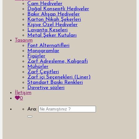
Cam Hediyeler
Doğal Konseptli Hediyeler
Bakır Ahşap Hediyeler
Karton Nikah Şekerleri
Kişiye Özel Hediyeler
Lavanta Keseleri
Metal Şeker Kutuları
Tasarım
Font Alternatifleri
Monogramlar
Figürler
Zarf Adresleme, Kaligrafi
Mühürler
Zarf Çeşitleri
Zarf içi Seçenekleri (Liner)
Standart Baskı Renkleri
Davetiye sözleri
İletişim
0
Ara: