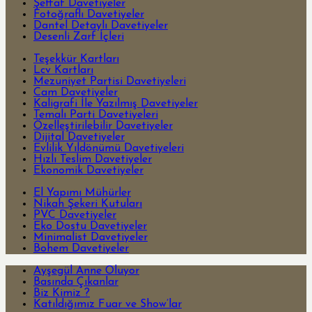
Şeffaf Davetiyeler
Fotoğraflı Davetiyeler
Dantel Detaylı Davetiyeler
Desenli Zarf İçleri
Teşekkür Kartları
Lcv Kartları
Mezuniyet Partisi Davetiyeleri
Cam Davetiyeler
Kaligrafi İle Yazılmış Davetiyeler
Temalı Parti Davetiyeleri
Özelleştirilebilir Davetiyeler
Dijital Davetiyeler
Evlilik Yıldönümü Davetiyeleri
Hızlı Teslim Davetiyeler
Ekonomik Davetiyeler
El Yapımı Mühürler
Nikah Şekeri Kutuları
PVC Davetiyeler
Eko Dostu Davetiyeler
Minimalist Davetiyeler
Bohem Davetiyeler
Ayşegül Anne Oluyor
Basında Çıkanlar
Biz Kimiz ?
Katıldığımız Fuar ve Show’lar