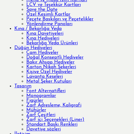
Menü ve Masa İsim Kartları
LCV ve Teşekkür Kartları
Save the Date
Özel Kesimli Kartlar
Peçete Baskıları ve Peçetelikler
Yönlendirme Panoları
Kına / Bekarlığa Veda
Kına Davetiyeleri
Kına Hediyeleri
Bekarlığa Veda Ürünleri
Düğün Hediyeleri
Cam Hediyeler
Doğal Konseptli Hediyeler
Bakır Ahşap Hediyeler
Karton Nikah Şekerleri
Kişiye Özel Hediyeler
Lavanta Keseleri
Metal Şeker Kutuları
Tasarım
Font Alternatifleri
Monogramlar
Figürler
Zarf Adresleme, Kaligrafi
Mühürler
Zarf Çeşitleri
Zarf içi Seçenekleri (Liner)
Standart Baskı Renkleri
Davetiye sözleri