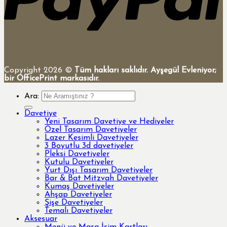
Copyright 2026 ©
Tüm hakları saklıdır. Ayşegül Evleniyor;
bir OfficePrint markasıdır.
Ara:
Davetiye
Yeni Tasarım Davetiye ve Hediyeler
Özel Tasarım Davetiyeler
Lazer Kesimli Davetiyeler
3 Boyutlu 3d davetiyeler
Pleksi Davetiyeler
Kutulu Davetiyeler
Yurt Dışı Tasarım Davetiyeler
Bar & Bat Mitzvah Davetiyeler
Kumaş Davetiyeler
Ahşap Davetiyeler
Şişe Davetiyeler
Temalı Davetiyeler
Aksesuar