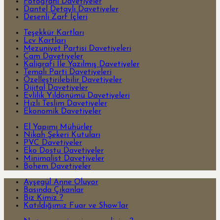
Fotoğraflı Davetiyeler
Dantel Detaylı Davetiyeler
Desenli Zarf İçleri
Teşekkür Kartları
Lcv Kartları
Mezuniyet Partisi Davetiyeleri
Cam Davetiyeler
Kaligrafi İle Yazılmış Davetiyeler
Temalı Parti Davetiyeleri
Özelleştirilebilir Davetiyeler
Dijital Davetiyeler
Evlilik Yıldönümü Davetiyeleri
Hızlı Teslim Davetiyeler
Ekonomik Davetiyeler
El Yapımı Mühürler
Nikah Şekeri Kutuları
PVC Davetiyeler
Eko Dostu Davetiyeler
Minimalist Davetiyeler
Bohem Davetiyeler
Ayşegül Anne Oluyor
Basında Çıkanlar
Biz Kimiz ?
Katıldığımız Fuar ve Show’lar