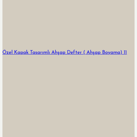
Özel Kapak Tasarımlı Ahşap Defter ( Ahşap Boyama) 11