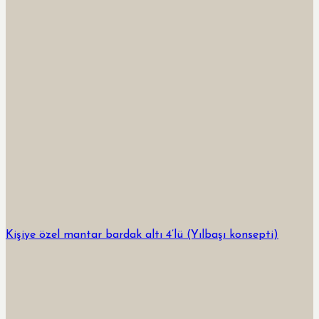
Kişiye özel mantar bardak altı 4’lü (Yılbaşı konsepti)