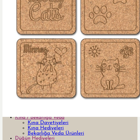
Davetiye
Yeni Tasarım Davetiye ve Hediyeler
Özel Tasarım Davetiyeler
Lazer Kesimli Davetiyeler
3 Boyutlu 3d davetiyeler
Pleksi Davetiyeler
Kutulu Davetiyeler
Yurt Dışı Tasarım Davetiyeler
Bar & Bat Mitzvah Davetiyeler
Kumaş Davetiyeler
Ahşap Davetiyeler
Şişe Davetiyeler
Temalı Davetiyeler
Aksesuar
Menü ve Masa İsim Kartları
LCV ve Teşekkür Kartları
Save the Date
Özel Kesimli Kartlar
Peçete Baskıları ve Peçetelikler
Yönlendirme Panoları
Kına / Bekarlığa Veda
Kına Davetiyeleri
Kına Hediyeleri
Bekarlığa Veda Ürünleri
Düğün Hediyeleri