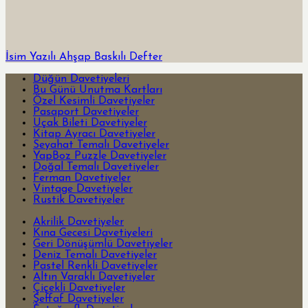
İsim Yazılı Ahşap Baskılı Defter
Düğün Davetiyeleri
Bu Günü Unutma Kartları
Özel Kesimli Davetiyeler
Pasaport Davetiyeler
Uçak Bileti Davetiyeler
Kitap Ayracı Davetiyeler
Seyahat Temalı Davetiyeler
YapBoz Puzzle Davetiyeler
Doğal Temalı Davetiyeler
Ferman Davetiyeler
Vintage Davetiyeler
Rustik Davetiyeler
Akrilik Davetiyeler
Kına Gecesi Davetiyeleri
Geri Dönüşümlü Davetiyeler
Deniz Temalı Davetiyeler
Pastel Renkli Davetiyeler
Altın Varaklı Davetiyeler
Çiçekli Davetiyeler
Şeffaf Davetiyeler