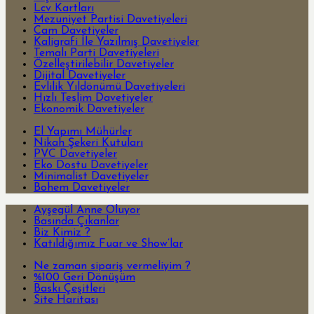
Lcv Kartları
Mezuniyet Partisi Davetiyeleri
Cam Davetiyeler
Kaligrafi İle Yazılmış Davetiyeler
Temalı Parti Davetiyeleri
Özelleştirilebilir Davetiyeler
Dijital Davetiyeler
Evlilik Yıldönümü Davetiyeleri
Hızlı Teslim Davetiyeler
Ekonomik Davetiyeler
El Yapımı Mühürler
Nikah Şekeri Kutuları
PVC Davetiyeler
Eko Dostu Davetiyeler
Minimalist Davetiyeler
Bohem Davetiyeler
Ayşegül Anne Oluyor
Basında Çıkanlar
Biz Kimiz ?
Katıldığımız Fuar ve Show’lar
Ne zaman sipariş vermeliyim ?
%100 Geri Dönüşüm
Baskı Çeşitleri
Site Haritası