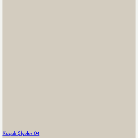
Küçük Şİşeler 04