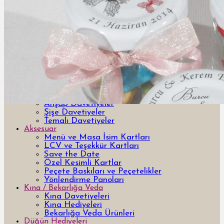
Davetiye
Yeni Tasarım Davetiye ve Hediyeler
Özel Tasarım Davetiyeler
Lazer Kesimli Davetiyeler
3 Boyutlu 3d davetiyeler
Pleksi Davetiyeler
Kutulu Davetiyeler
Yurt Dışı Tasarım Davetiyeler
Bar & Bat Mitzvah Davetiyeler
Kumaş Davetiyeler
Ahşap Davetiyeler
Şişe Davetiyeler
Temalı Davetiyeler
Aksesuar
Menü ve Masa İsim Kartları
LCV ve Teşekkür Kartları
Save the Date
Özel Kesimli Kartlar
Peçete Baskıları ve Peçetelikler
Yönlendirme Panoları
Kına / Bekarlığa Veda
Kına Davetiyeleri
Kına Hediyeleri
Bekarlığa Veda Ürünleri
Düğün Hediyeleri