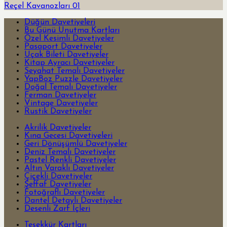
Reçel Kavanozları 01
Düğün Davetiyeleri
Bu Günü Unutma Kartları
Özel Kesimli Davetiyeler
Pasaport Davetiyeler
Uçak Bileti Davetiyeler
Kitap Ayracı Davetiyeler
Seyahat Temalı Davetiyeler
YapBoz Puzzle Davetiyeler
Doğal Temalı Davetiyeler
Ferman Davetiyeler
Vintage Davetiyeler
Rustik Davetiyeler
Akrilik Davetiyeler
Kına Gecesi Davetiyeleri
Geri Dönüşümlü Davetiyeler
Deniz Temalı Davetiyeler
Pastel Renkli Davetiyeler
Altın Varaklı Davetiyeler
Çiçekli Davetiyeler
Şeffaf Davetiyeler
Fotoğraflı Davetiyeler
Dantel Detaylı Davetiyeler
Desenli Zarf İçleri
Teşekkür Kartları