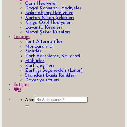
Cam Hediyeler
Doğal Konseptli Hediyeler
Bakır Ahşap Hediyeler
Karton Nikah Şekerleri
Kişiye Özel Hediyeler
Lavanta Keseleri
Metal Şeker Kutuları
Tasarım
Font Alternatifleri
Monogramlar
Figürler
Zarf Adresleme, Kaligrafi
Mühürler
Zarf Çeşitleri
Zarf içi Seçenekleri (Liner)
Standart Baskı Renkleri
Davetiye sözleri
İletişim
0
Ara: