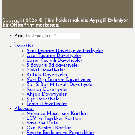
Copyright 2026 ©
Tüm hakları saklıdır. Ayşegül Evleniyor;
bir OfficePrint markasıdır.
Ara:
Davetiye
Yeni Tasarım Davetiye ve Hediyeler
Özel Tasarım Davetiyeler
Lazer Kesimli Davetiyeler
3 Boyutlu 3d davetiyeler
Pleksi Davetiyeler
Kutulu Davetiyeler
Yurt Dışı Tasarım Davetiyeler
Bar & Bat Mitzvah Davetiyeler
Kumaş Davetiyeler
Ahşap Davetiyeler
Şişe Davetiyeler
Temalı Davetiyeler
Aksesuar
Menü ve Masa İsim Kartları
LCV ve Teşekkür Kartları
Save the Date
Özel Kesimli Kartlar
Peçete Baskıları ve Peçetelikler