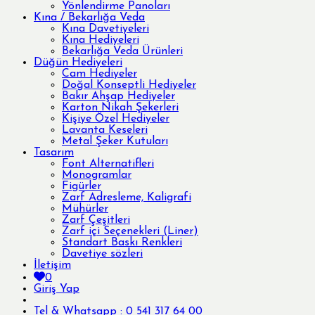
Yönlendirme Panoları
Kına / Bekarlığa Veda
Kına Davetiyeleri
Kına Hediyeleri
Bekarlığa Veda Ürünleri
Düğün Hediyeleri
Cam Hediyeler
Doğal Konseptli Hediyeler
Bakır Ahşap Hediyeler
Karton Nikah Şekerleri
Kişiye Özel Hediyeler
Lavanta Keseleri
Metal Şeker Kutuları
Tasarım
Font Alternatifleri
Monogramlar
Figürler
Zarf Adresleme, Kaligrafi
Mühürler
Zarf Çeşitleri
Zarf içi Seçenekleri (Liner)
Standart Baskı Renkleri
Davetiye sözleri
İletişim
0
Giriş Yap
Tel & Whatsapp : 0 541 317 64 00