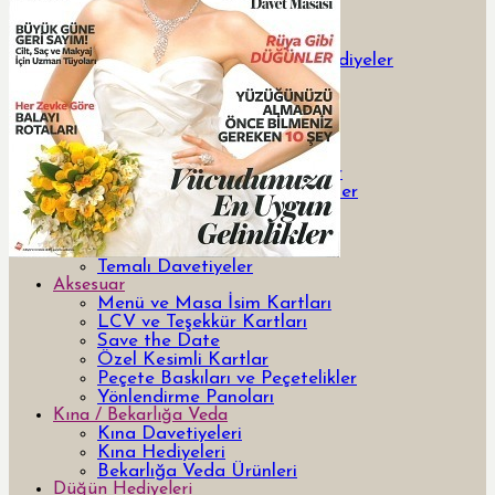
Davetiye
Yeni Tasarım Davetiye ve Hediyeler
Özel Tasarım Davetiyeler
Lazer Kesimli Davetiyeler
3 Boyutlu 3d davetiyeler
Pleksi Davetiyeler
Kutulu Davetiyeler
Yurt Dışı Tasarım Davetiyeler
Bar & Bat Mitzvah Davetiyeler
Kumaş Davetiyeler
Ahşap Davetiyeler
Şişe Davetiyeler
Temalı Davetiyeler
Aksesuar
Menü ve Masa İsim Kartları
LCV ve Teşekkür Kartları
Save the Date
Özel Kesimli Kartlar
Peçete Baskıları ve Peçetelikler
Yönlendirme Panoları
Kına / Bekarlığa Veda
Kına Davetiyeleri
Kına Hediyeleri
Bekarlığa Veda Ürünleri
Düğün Hediyeleri