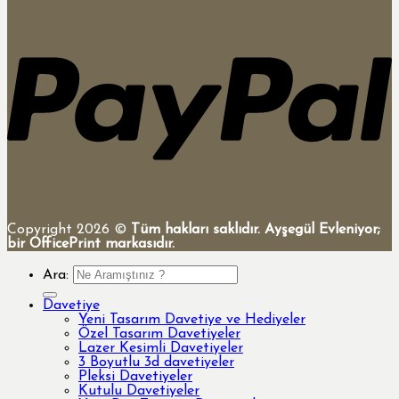
Copyright 2026 ©
Tüm hakları saklıdır. Ayşegül Evleniyor;
bir OfficePrint markasıdır.
Ara:
Davetiye
Yeni Tasarım Davetiye ve Hediyeler
Özel Tasarım Davetiyeler
Lazer Kesimli Davetiyeler
3 Boyutlu 3d davetiyeler
Pleksi Davetiyeler
Kutulu Davetiyeler