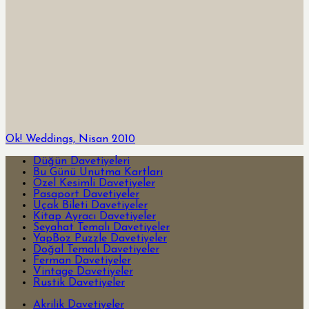
Ok! Weddings, Nisan 2010
Düğün Davetiyeleri
Bu Günü Unutma Kartları
Özel Kesimli Davetiyeler
Pasaport Davetiyeler
Uçak Bileti Davetiyeler
Kitap Ayracı Davetiyeler
Seyahat Temalı Davetiyeler
YapBoz Puzzle Davetiyeler
Doğal Temalı Davetiyeler
Ferman Davetiyeler
Vintage Davetiyeler
Rustik Davetiyeler
Akrilik Davetiyeler