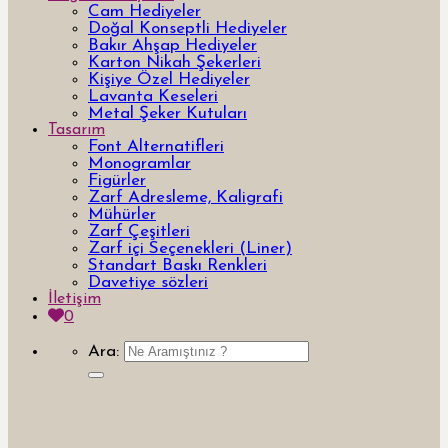
Cam Hediyeler
Doğal Konseptli Hediyeler
Bakır Ahşap Hediyeler
Karton Nikah Şekerleri
Kişiye Özel Hediyeler
Lavanta Keseleri
Metal Şeker Kutuları
Tasarım
Font Alternatifleri
Monogramlar
Figürler
Zarf Adresleme, Kaligrafi
Mühürler
Zarf Çeşitleri
Zarf içi Seçenekleri (Liner)
Standart Baskı Renkleri
Davetiye sözleri
İletişim
0
Ara: