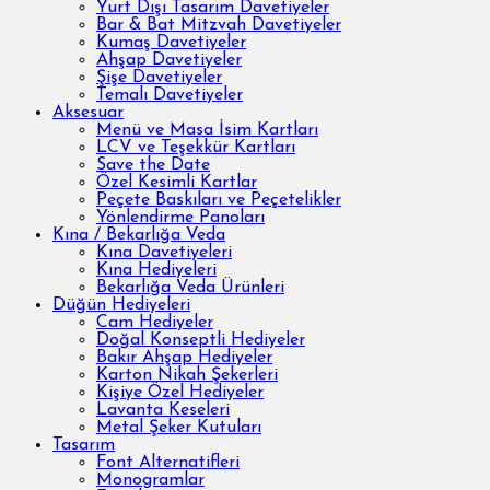
Yurt Dışı Tasarım Davetiyeler
Bar & Bat Mitzvah Davetiyeler
Kumaş Davetiyeler
Ahşap Davetiyeler
Şişe Davetiyeler
Temalı Davetiyeler
Aksesuar
Menü ve Masa İsim Kartları
LCV ve Teşekkür Kartları
Save the Date
Özel Kesimli Kartlar
Peçete Baskıları ve Peçetelikler
Yönlendirme Panoları
Kına / Bekarlığa Veda
Kına Davetiyeleri
Kına Hediyeleri
Bekarlığa Veda Ürünleri
Düğün Hediyeleri
Cam Hediyeler
Doğal Konseptli Hediyeler
Bakır Ahşap Hediyeler
Karton Nikah Şekerleri
Kişiye Özel Hediyeler
Lavanta Keseleri
Metal Şeker Kutuları
Tasarım
Font Alternatifleri
Monogramlar