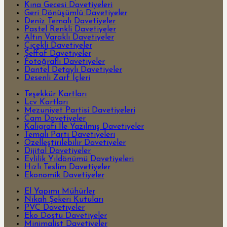
Kına Gecesi Davetiyeleri
Geri Dönüşümlü Davetiyeler
Deniz Temalı Davetiyeler
Pastel Renkli Davetiyeler
Altın Varaklı Davetiyeler
Çiçekli Davetiyeler
Şeffaf Davetiyeler
Fotoğraflı Davetiyeler
Dantel Detaylı Davetiyeler
Desenli Zarf İçleri
Teşekkür Kartları
Lcv Kartları
Mezuniyet Partisi Davetiyeleri
Cam Davetiyeler
Kaligrafi İle Yazılmış Davetiyeler
Temalı Parti Davetiyeleri
Özelleştirilebilir Davetiyeler
Dijital Davetiyeler
Evlilik Yıldönümü Davetiyeleri
Hızlı Teslim Davetiyeler
Ekonomik Davetiyeler
El Yapımı Mühürler
Nikah Şekeri Kutuları
PVC Davetiyeler
Eko Dostu Davetiyeler
Minimalist Davetiyeler