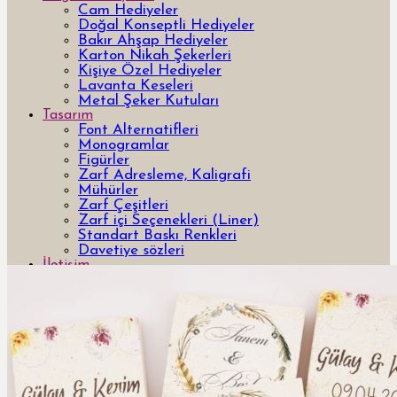
Cam Hediyeler
Doğal Konseptli Hediyeler
Bakır Ahşap Hediyeler
Karton Nikah Şekerleri
Kişiye Özel Hediyeler
Lavanta Keseleri
Metal Şeker Kutuları
Tasarım
Font Alternatifleri
Monogramlar
Figürler
Zarf Adresleme, Kaligrafi
Mühürler
Zarf Çeşitleri
Zarf içi Seçenekleri (Liner)
Standart Baskı Renkleri
Davetiye sözleri
İletişim
0
Ara: