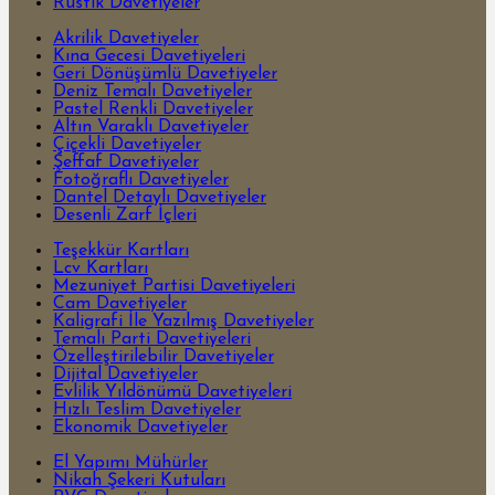
Rustik Davetiyeler
Akrilik Davetiyeler
Kına Gecesi Davetiyeleri
Geri Dönüşümlü Davetiyeler
Deniz Temalı Davetiyeler
Pastel Renkli Davetiyeler
Altın Varaklı Davetiyeler
Çiçekli Davetiyeler
Şeffaf Davetiyeler
Fotoğraflı Davetiyeler
Dantel Detaylı Davetiyeler
Desenli Zarf İçleri
Teşekkür Kartları
Lcv Kartları
Mezuniyet Partisi Davetiyeleri
Cam Davetiyeler
Kaligrafi İle Yazılmış Davetiyeler
Temalı Parti Davetiyeleri
Özelleştirilebilir Davetiyeler
Dijital Davetiyeler
Evlilik Yıldönümü Davetiyeleri
Hızlı Teslim Davetiyeler
Ekonomik Davetiyeler
El Yapımı Mühürler
Nikah Şekeri Kutuları