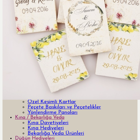
Davetiye
Yeni Tasarım Davetiye ve Hediyeler
Özel Tasarım Davetiyeler
Lazer Kesimli Davetiyeler
3 Boyutlu 3d davetiyeler
Pleksi Davetiyeler
Kutulu Davetiyeler
Yurt Dışı Tasarım Davetiyeler
Bar & Bat Mitzvah Davetiyeler
Kumaş Davetiyeler
Ahşap Davetiyeler
Şişe Davetiyeler
Temalı Davetiyeler
Aksesuar
Menü ve Masa İsim Kartları
LCV ve Teşekkür Kartları
Save the Date
Özel Kesimli Kartlar
Peçete Baskıları ve Peçetelikler
Yönlendirme Panoları
Kına / Bekarlığa Veda
Kına Davetiyeleri
Kına Hediyeleri
Bekarlığa Veda Ürünleri
Düğün Hediyeleri