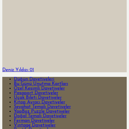
Deniz Yıldızı 01
Düğün Davetiyeleri
Bu Günü Unutma Kartları
Özel Kesimli Davetiyeler
Pasaport Davetiyeler
Uçak Bileti Davetiyeler
Kitap Ayracı Davetiyeler
Seyahat Temalı Davetiyeler
YapBoz Puzzle Davetiyeler
Doğal Temalı Davetiyeler
Ferman Davetiyeler
Vintage Davetiyeler