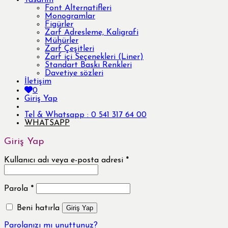
Tasarım
Font Alternatifleri
Monogramlar
Figürler
Zarf Adresleme, Kaligrafi
Mühürler
Zarf Çeşitleri
Zarf içi Seçenekleri (Liner)
Standart Baskı Renkleri
Davetiye sözleri
İletişim
0
Giriş Yap
Tel & Whatsapp : 0 541 317 64 00
WHATSAPP
Giriş Yap
Kullanıcı adı veya e-posta adresi
*
Parola
*
Beni hatırla
Giriş Yap
Parolanızı mı unuttunuz?