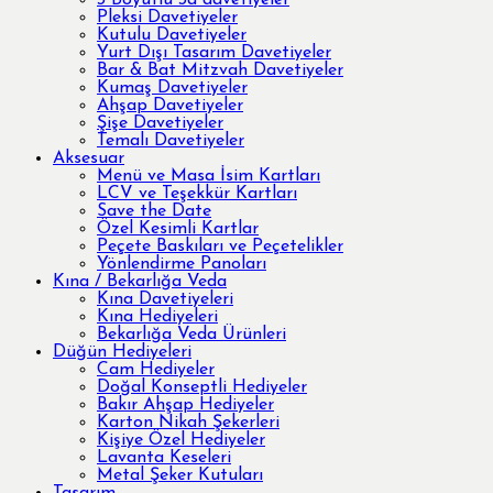
3 Boyutlu 3d davetiyeler
Pleksi Davetiyeler
Kutulu Davetiyeler
Yurt Dışı Tasarım Davetiyeler
Bar & Bat Mitzvah Davetiyeler
Kumaş Davetiyeler
Ahşap Davetiyeler
Şişe Davetiyeler
Temalı Davetiyeler
Aksesuar
Menü ve Masa İsim Kartları
LCV ve Teşekkür Kartları
Save the Date
Özel Kesimli Kartlar
Peçete Baskıları ve Peçetelikler
Yönlendirme Panoları
Kına / Bekarlığa Veda
Kına Davetiyeleri
Kına Hediyeleri
Bekarlığa Veda Ürünleri
Düğün Hediyeleri
Cam Hediyeler
Doğal Konseptli Hediyeler
Bakır Ahşap Hediyeler
Karton Nikah Şekerleri
Kişiye Özel Hediyeler
Lavanta Keseleri
Metal Şeker Kutuları