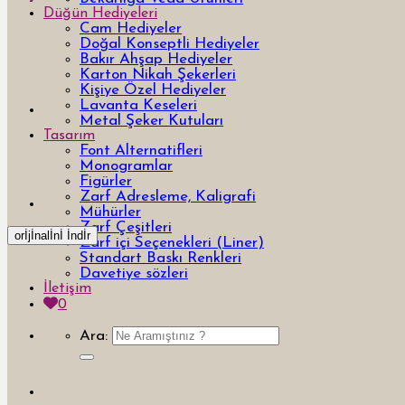
Düğün Hediyeleri
Cam Hediyeler
Doğal Konseptli Hediyeler
Bakır Ahşap Hediyeler
Karton Nikah Şekerleri
Kişiye Özel Hediyeler
Lavanta Keseleri
Metal Şeker Kutuları
Tasarım
Font Alternatifleri
Monogramlar
Figürler
Zarf Adresleme, Kaligrafi
Mühürler
Zarf Çeşitleri
orİjİnalİnİ İndİr
Zarf içi Seçenekleri (Liner)
Standart Baskı Renkleri
Davetiye sözleri
İletişim
0
Ara: