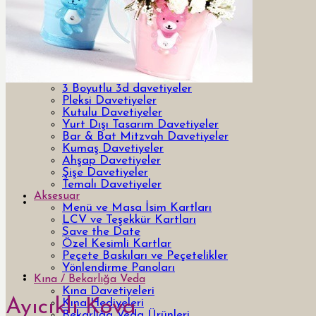
Davetiye
Yeni Tasarım Davetiye ve Hediyeler
Özel Tasarım Davetiyeler
Lazer Kesimli Davetiyeler
3 Boyutlu 3d davetiyeler
Pleksi Davetiyeler
Kutulu Davetiyeler
Yurt Dışı Tasarım Davetiyeler
Bar & Bat Mitzvah Davetiyeler
Kumaş Davetiyeler
Ahşap Davetiyeler
Şişe Davetiyeler
Temalı Davetiyeler
Aksesuar
Menü ve Masa İsim Kartları
LCV ve Teşekkür Kartları
Save the Date
Özel Kesimli Kartlar
Peçete Baskıları ve Peçetelikler
Yönlendirme Panoları
Kına / Bekarlığa Veda
Kına Davetiyeleri
Ayıcıklı Kova
Kına Hediyeleri
Bekarlığa Veda Ürünleri