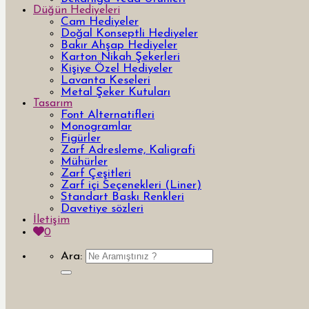
Düğün Hediyeleri
Cam Hediyeler
Doğal Konseptli Hediyeler
Bakır Ahşap Hediyeler
Karton Nikah Şekerleri
Kişiye Özel Hediyeler
Lavanta Keseleri
Metal Şeker Kutuları
Tasarım
Font Alternatifleri
Monogramlar
Figürler
Zarf Adresleme, Kaligrafi
Mühürler
Zarf Çeşitleri
Zarf içi Seçenekleri (Liner)
Standart Baskı Renkleri
Davetiye sözleri
İletişim
0
Ara: