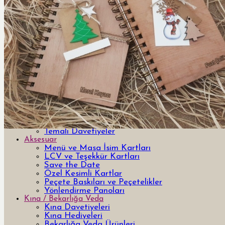
Davetiye
Yeni Tasarım Davetiye ve Hediyeler
Özel Tasarım Davetiyeler
Lazer Kesimli Davetiyeler
3 Boyutlu 3d davetiyeler
Pleksi Davetiyeler
Kutulu Davetiyeler
Yurt Dışı Tasarım Davetiyeler
Bar & Bat Mitzvah Davetiyeler
Kumaş Davetiyeler
Ahşap Davetiyeler
Şişe Davetiyeler
Temalı Davetiyeler
Aksesuar
Menü ve Masa İsim Kartları
LCV ve Teşekkür Kartları
Save the Date
Özel Kesimli Kartlar
Peçete Baskıları ve Peçetelikler
Yönlendirme Panoları
Kına / Bekarlığa Veda
Kına Davetiyeleri
Kına Hediyeleri
Bekarlığa Veda Ürünleri