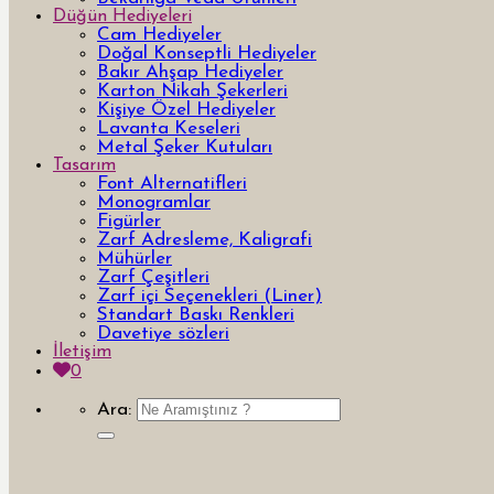
Düğün Hediyeleri
Cam Hediyeler
Doğal Konseptli Hediyeler
Bakır Ahşap Hediyeler
Karton Nikah Şekerleri
Kişiye Özel Hediyeler
Lavanta Keseleri
Metal Şeker Kutuları
Tasarım
Font Alternatifleri
Monogramlar
Figürler
Zarf Adresleme, Kaligrafi
Mühürler
Zarf Çeşitleri
Zarf içi Seçenekleri (Liner)
Standart Baskı Renkleri
Davetiye sözleri
İletişim
0
Ara: