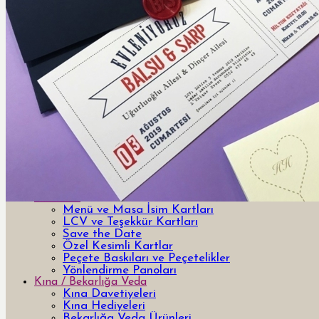
Davetiye
Yeni Tasarım Davetiye ve Hediyeler
Özel Tasarım Davetiyeler
Lazer Kesimli Davetiyeler
3 Boyutlu 3d davetiyeler
Pleksi Davetiyeler
Kutulu Davetiyeler
Yurt Dışı Tasarım Davetiyeler
Bar & Bat Mitzvah Davetiyeler
Kumaş Davetiyeler
Ahşap Davetiyeler
Şişe Davetiyeler
Temalı Davetiyeler
Aksesuar
Menü ve Masa İsim Kartları
LCV ve Teşekkür Kartları
Save the Date
Özel Kesimli Kartlar
Peçete Baskıları ve Peçetelikler
Yönlendirme Panoları
Kına / Bekarlığa Veda
Kına Davetiyeleri
Kına Hediyeleri
Bekarlığa Veda Ürünleri