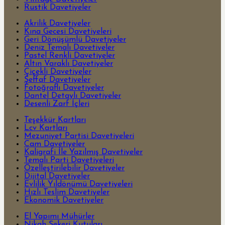
Rustik Davetiyeler
Akrilik Davetiyeler
Kına Gecesi Davetiyeleri
Geri Dönüşümlü Davetiyeler
Deniz Temalı Davetiyeler
Pastel Renkli Davetiyeler
Altın Varaklı Davetiyeler
Çiçekli Davetiyeler
Şeffaf Davetiyeler
Fotoğraflı Davetiyeler
Dantel Detaylı Davetiyeler
Desenli Zarf İçleri
Teşekkür Kartları
Lcv Kartları
Mezuniyet Partisi Davetiyeleri
Cam Davetiyeler
Kaligrafi İle Yazılmış Davetiyeler
Temalı Parti Davetiyeleri
Özelleştirilebilir Davetiyeler
Dijital Davetiyeler
Evlilik Yıldönümü Davetiyeleri
Hızlı Teslim Davetiyeler
Ekonomik Davetiyeler
El Yapımı Mühürler
Nikah Şekeri Kutuları