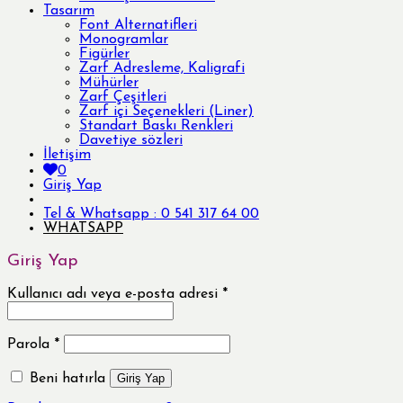
Tasarım
Font Alternatifleri
Monogramlar
Figürler
Zarf Adresleme, Kaligrafi
Mühürler
Zarf Çeşitleri
Zarf içi Seçenekleri (Liner)
Standart Baskı Renkleri
Davetiye sözleri
İletişim
0
Giriş Yap
Tel & Whatsapp : 0 541 317 64 00
WHATSAPP
Giriş Yap
Kullanıcı adı veya e-posta adresi
*
Parola
*
Beni hatırla
Giriş Yap