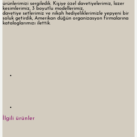
ürünlerimizi sergiledik. Kişiye özel davetiyelerimiz, lazer
kesimlerimiz, 3 boyutlu modellerimiz,
davetiye setlerimiz ve nikah hediyeliklerimizle yepyeni bir
soluk getirdik, Amerikan düğün organizasyon firmalarına
kataloglarımızı ilettik.
İlgili ürünler