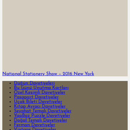
National Stationery Show – 2016 New York
Düğün Davetiyeleri
Bu Günü Unutma Kartları
Özel Kesimli Davetiyeler
Pasaport Davetiyeler
Uçak Bileti Davetiyeler
Kitap Ayracı Davetiyeler
Seyahat Temalı Davetiyeler
YapBoz Puzzle Davetiyeler
Doğal Temalı Davetiyeler
Ferman Davetiyeler
Vintage Davetiyeler