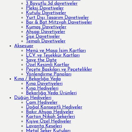
3 Boyutlu 3d davetiyeler
Pleksi Davetiyeler
Kutulu Davetiyeler
Yurt Dışı Tasarım Davetiyeler
Bar & Bat Mitzvah Davetiyeler
Kumaş Davetiyeler
Ahşap Davetiyeler
Şişe Davetiyeler
Temalı Davetiyeler
Aksesuar
Menü ve Masa İsim Kartları
LCV ve Teşekkür Kartları
Save the Date
Özel Kesimli Kartlar
Peçete Baskıları ve Peçetelikler
Yönlendirme Panoları
Kına / Bekarlığa Veda
Kına Davetiyeleri
Kına Hediyeleri
Bekarlığa Veda Ürünleri
Düğün Hediyeleri
Cam Hediyeler
Doğal Konseptli Hediyeler
Bakır Ahşap Hediyeler
Karton Nikah Şekerleri
Kişiye Özel Hediyeler
Lavanta Keseleri
Metal Şeker Kutuları