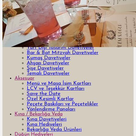
Davetiye
Yeni Tasarım Davetiye ve Hediyeler
Özel Tasarım Davetiyeler
Lazer Kesimli Davetiyeler
3 Boyutlu 3d davetiyeler
Pleksi Davetiyeler
Kutulu Davetiyeler
Yurt Dışı Tasarım Davetiyeler
Bar & Bat Mitzvah Davetiyeler
Kumaş Davetiyeler
Ahşap Davetiyeler
Şişe Davetiyeler
Temalı Davetiyeler
Aksesuar
Menü ve Masa İsim Kartları
LCV ve Teşekkür Kartları
Save the Date
Özel Kesimli Kartlar
Peçete Baskıları ve Peçetelikler
Yönlendirme Panoları
Kına / Bekarlığa Veda
Kına Davetiyeleri
Kına Hediyeleri
Bekarlığa Veda Ürünleri
Düğün Hediyeleri