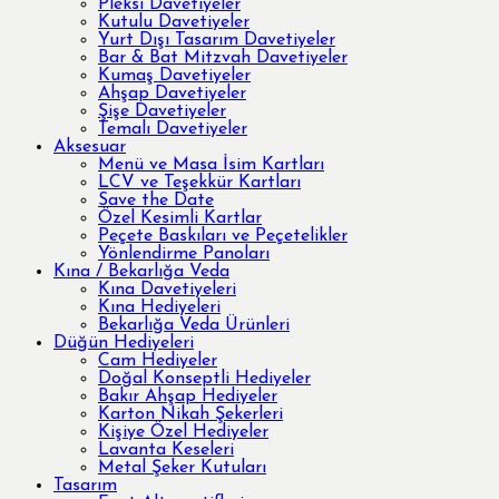
Pleksi Davetiyeler
Kutulu Davetiyeler
Yurt Dışı Tasarım Davetiyeler
Bar & Bat Mitzvah Davetiyeler
Kumaş Davetiyeler
Ahşap Davetiyeler
Şişe Davetiyeler
Temalı Davetiyeler
Aksesuar
Menü ve Masa İsim Kartları
LCV ve Teşekkür Kartları
Save the Date
Özel Kesimli Kartlar
Peçete Baskıları ve Peçetelikler
Yönlendirme Panoları
Kına / Bekarlığa Veda
Kına Davetiyeleri
Kına Hediyeleri
Bekarlığa Veda Ürünleri
Düğün Hediyeleri
Cam Hediyeler
Doğal Konseptli Hediyeler
Bakır Ahşap Hediyeler
Karton Nikah Şekerleri
Kişiye Özel Hediyeler
Lavanta Keseleri
Metal Şeker Kutuları
Tasarım