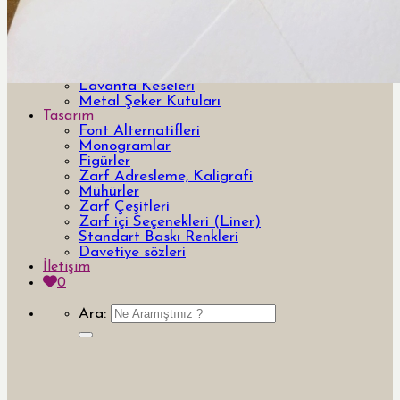
Cam Hediyeler
Doğal Konseptli Hediyeler
Bakır Ahşap Hediyeler
Karton Nikah Şekerleri
Kişiye Özel Hediyeler
Lavanta Keseleri
Metal Şeker Kutuları
Tasarım
Font Alternatifleri
Monogramlar
Figürler
Zarf Adresleme, Kaligrafi
Mühürler
Zarf Çeşitleri
Zarf içi Seçenekleri (Liner)
Standart Baskı Renkleri
Davetiye sözleri
İletişim
0
Ara: