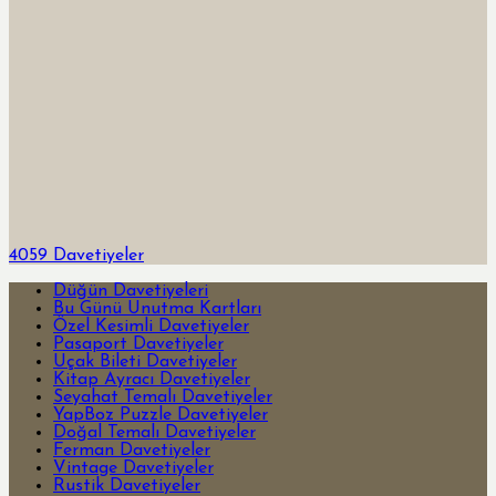
4059 Davetiyeler
Düğün Davetiyeleri
Bu Günü Unutma Kartları
Özel Kesimli Davetiyeler
Pasaport Davetiyeler
Uçak Bileti Davetiyeler
Kitap Ayracı Davetiyeler
Seyahat Temalı Davetiyeler
YapBoz Puzzle Davetiyeler
Doğal Temalı Davetiyeler
Ferman Davetiyeler
Vintage Davetiyeler
Rustik Davetiyeler