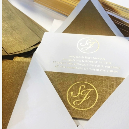
Davetiye
Yeni Tasarım Davetiye ve Hediyeler
Özel Tasarım Davetiyeler
Lazer Kesimli Davetiyeler
3 Boyutlu 3d davetiyeler
Pleksi Davetiyeler
Kutulu Davetiyeler
Yurt Dışı Tasarım Davetiyeler
Bar & Bat Mitzvah Davetiyeler
Kumaş Davetiyeler
Ahşap Davetiyeler
Şişe Davetiyeler
Temalı Davetiyeler
Aksesuar
Menü ve Masa İsim Kartları
LCV ve Teşekkür Kartları
Save the Date
Özel Kesimli Kartlar
Peçete Baskıları ve Peçetelikler
Yönlendirme Panoları
Kına / Bekarlığa Veda
Kına Davetiyeleri
Kına Hediyeleri
Bekarlığa Veda Ürünleri
Düğün Hediyeleri