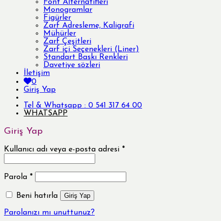
Font Alternatifleri
Monogramlar
Figürler
Zarf Adresleme, Kaligrafi
Mühürler
Zarf Çeşitleri
Zarf içi Seçenekleri (Liner)
Standart Baskı Renkleri
Davetiye sözleri
İletişim
0
Giriş Yap
Tel & Whatsapp : 0 541 317 64 00
WHATSAPP
Giriş Yap
Kullanıcı adı veya e-posta adresi
*
Parola
*
Beni hatırla
Giriş Yap
Parolanızı mı unuttunuz?