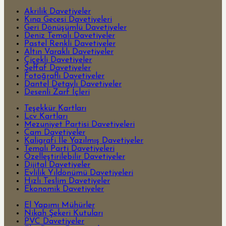
Akrilik Davetiyeler
Kına Gecesi Davetiyeleri
Geri Dönüşümlü Davetiyeler
Deniz Temalı Davetiyeler
Pastel Renkli Davetiyeler
Altın Varaklı Davetiyeler
Çiçekli Davetiyeler
Şeffaf Davetiyeler
Fotoğraflı Davetiyeler
Dantel Detaylı Davetiyeler
Desenli Zarf İçleri
Teşekkür Kartları
Lcv Kartları
Mezuniyet Partisi Davetiyeleri
Cam Davetiyeler
Kaligrafi İle Yazılmış Davetiyeler
Temalı Parti Davetiyeleri
Özelleştirilebilir Davetiyeler
Dijital Davetiyeler
Evlilik Yıldönümü Davetiyeleri
Hızlı Teslim Davetiyeler
Ekonomik Davetiyeler
El Yapımı Mühürler
Nikah Şekeri Kutuları
PVC Davetiyeler